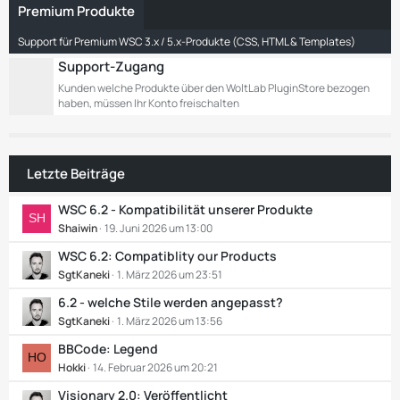
t
Premium Produkte
r
Support für Premium WSC 3.x / 5.x-Produkte (CSS, HTML & Templates)
ä
g
Support-Zugang
e
Kunden welche Produkte über den WoltLab PluginStore bezogen
haben, müssen Ihr Konto freischalten
Letzte Beiträge
WSC 6.2 - Kompatibilität unserer Produkte
Shaiwin
19. Juni 2026 um 13:00
WSC 6.2: Compatiblity our Products
SgtKaneki
1. März 2026 um 23:51
6.2 - welche Stile werden angepasst?
SgtKaneki
1. März 2026 um 13:56
BBCode: Legend
Hokki
14. Februar 2026 um 20:21
Visionary 2.0: Veröffentlicht