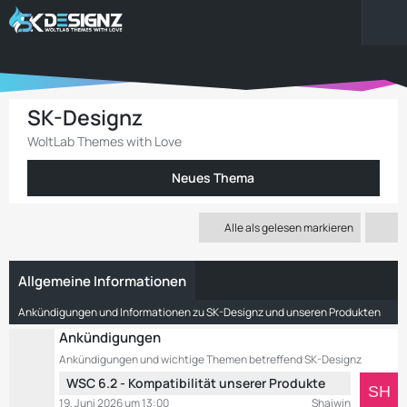
SK-Designz
WoltLab Themes with Love
Neues Thema
Alle als gelesen markieren
Allgemeine Informationen
Ankündigungen und Informationen zu SK-Designz und unseren Produkten
Ankündigungen
Ankündigungen und wichtige Themen betreffend SK-Designz
L
WSC 6.2 - Kompatibilität unserer Produkte
e
19. Juni 2026 um 13:00
Shaiwin