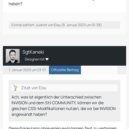
haben?
Einmal editiert, zuletzt von
Eisu
(
8. Januar 2023 um 01:38
)
SgtKaneki
Designer mit ❤
7. Januar 2023 um 23:57
Offizieller Beitrag
Zitat von Eisu
Ach, was ist eigentlich der Unterschied zwischen
INVISION und dem Stil COMMUNITY, können wir die
gleichen CSS-Modifikationen nutzen, die wir bei INVISION
angewandt haben?
Diese Frage kann ohne einen ewig langen Text zu verfassen