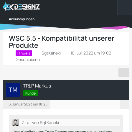
Ankündigungen
WSC 5.5 - Kompatibilität unserer
Produkte
SgtKaneki
10. Juli 2022 um 19:02
Hinweis
Geschlossen
TRLP Markus
Kunde
3. Januar 2023 um 18:25
Zitat von SgtKaneki
Ursprünglich war Ende Dezember angepeilt, allerdings