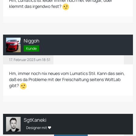
Hm, Lumatics ist leider immer noch net verfügar, oder
klemmt das irgendwo fest?
Niggoh
Kunde
17. Februar 2023 um 18:51
Hm, immer noch nix neues vom Lumatics Stil. Kann das sein,
daß es da Probleme mit der Freischaltung seitens WoltLab
gibt?
SgtKaneki
Designer mit ❤