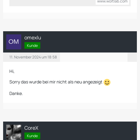
www.woltlab.com
omexlu
Kunde
11. November 2024 um 18:58
Hi,
Sorry das wurde bei mir nicht als neu angezeigt
Danke.
CoreX
Kunde