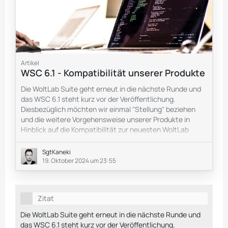
Artikel
WSC 6.1 - Kompatibilität unserer Produkte
Die WoltLab Suite geht erneut in die nächste Runde und
das WSC 6.1 steht kurz vor der Veröffentlichung.
Diesbezüglich möchten wir einmal "Stellung" beziehen
und die weitere Vorgehensweise unserer Produkte in
Hinblick auf die Kompatibilität zur neuesten WoltLab
Suite Version ausführlich erläutern. Prinzipiell sind alle
Stil/Produkt-Versionen welche vor der WoltLab Suite 6.1
SgtKaneki
erschienen nicht
nicht
kompatibel und können / sollten
19. Oktober 2024 um 23:55
zum aktuellen Zeitpunkt nicht produktiv eingesetzt
werden.
Zitat
Wird ein
Die WoltLab Suite geht erneut in die nächste Runde und
das WSC 6.1 steht kurz vor der Veröffentlichung.