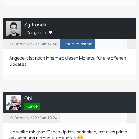
SgtKaneki
Designer mit ❤
10. Dezember 2022 um 14:36
Offizieller Beitrag
Angepeilt ist noch innerhalb diesen Monats, für alle offenen
Updates.
Obi
Kunde
10. Dezember 2022 um 19:24
Ich wollte mir grad für das Update bedanken, hat alles prima
geklappt und bin nun auch auf 5.5