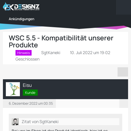
Ankündigungen
WSC 5.5 - Kompatibilität unserer
Produkte
SgtKaneki
10. Juli 2022 um 19:02
Hinweis
Geschlossen
Eisu
Kunde
6. Dezember 2022 um 00:35
Zitat von SgtKaneki
Bei uns im Shop ist das Produkt identisch, hier ist es