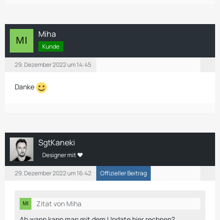
Miha
Kunde
29. Dezember 2022 um 14:45
Danke
SgtKaneki
Designer mit ❤
29. Dezember 2022 um 16:42
Offizieller Beitrag
Zitat von Miha
Ab wann kann man mit dem Update hier rechnen?