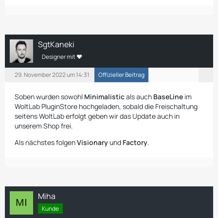
SgtKaneki
Designer mit ❤
29. November 2022 um 14:31
Offizieller Beitrag
Soben wurden sowohl
Minimalistic
als auch
BaseLine
im
WoltLab PluginStore hochgeladen, sobald die Freischaltung
seitens WoltLab erfolgt geben wir das Update auch in
unserem Shop frei.
Als nächstes folgen
Visionary
und
Factory
.
Miha
Kunde