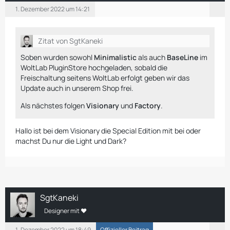
1. Dezember 2022 um 14:21
Zitat von SgtKaneki
Soben wurden sowohl
Minimalistic
als auch
BaseLine
im
WoltLab PluginStore hochgeladen, sobald die
Freischaltung seitens WoltLab erfolgt geben wir das
Update auch in unserem Shop frei.
Als nächstes folgen
Visionary
und
Factory
.
Hallo ist bei dem Visionary die Special Edition mit bei oder
machst Du nur die Light und Dark?
SgtKaneki
Designer mit ❤
1. Dezember 2022 um 18:49
Offizieller Beitrag